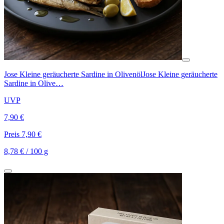
Jose Kleine geräucherte Sardine in Olivenöl
Jose Kleine geräucherte
Sardine in Olive…
UVP
7,90 €
Preis 7,90 €
8,78 € / 100 g