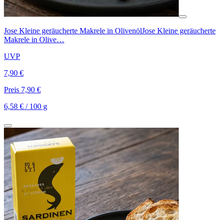
Jose Kleine geräucherte Makrele in Olivenöl
Jose Kleine geräucherte
Makrele in Olive…
UVP
7,90 €
Preis 7,90 €
6,58 € / 100 g